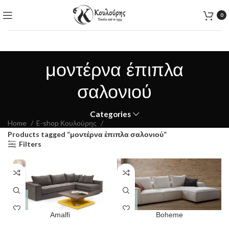
0
μοντέρνα έπιπλα
σαλονιού
Categories
Home
E-shop Κουλούρης
Products tagged “μοντέρνα έπιπλα σαλονιού”
Filters
Amalfi
Boheme