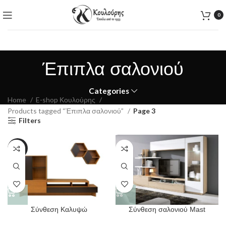
0
Έπιπλα σαλονιού
Categories
Home
E-shop Κουλούρης
Products tagged “Έπιπλα σαλονιού”
Page 3
Filters
-26%
Σύνθεση Καλυψώ
Σύνθεση σαλονιού Mast