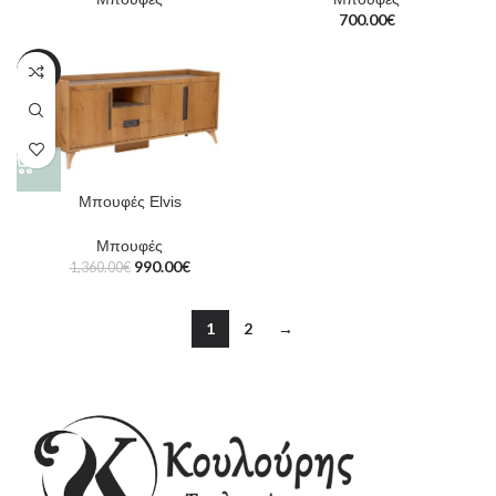
700.00
€
-27%
Μπουφές Elvis
Μπουφές
990.00
€
1,360.00
€
1
2
→