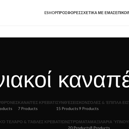
ESHOP
ΠΡΟΣΦΟΡΕΣ
ΣΧΕΤΙΚΑ ΜΕ ΕΜΑΣ
ΕΠΙΚΟΙ
ιακοί καναπ
ΥΘΡΌΝΕΣ
ΚΑΝΑΠΈΣ ΚΡΕΒΆΤΙ
ΣΥΝΘΈΣΕΙΣ
ΚΟΝΣΌΛΕΣ & ΈΠΙΠΛΑ ΕΙ
roducts
7 Products
15 Products
9 Products
ΚΌ ΤΕΛΆΡΟ & ΤΆΒΛΕΣ ΚΡΕΒΑΤΙΏΝ
ΣΤΡΏΜΑΤΑ
ΜΑΞΙΛΆΡΙΑ ΎΠΝΟΥ
s
20 Products
8 Products