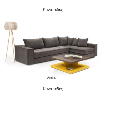
Καναπέδες
Amalfi
READ MORE
Καναπέδες