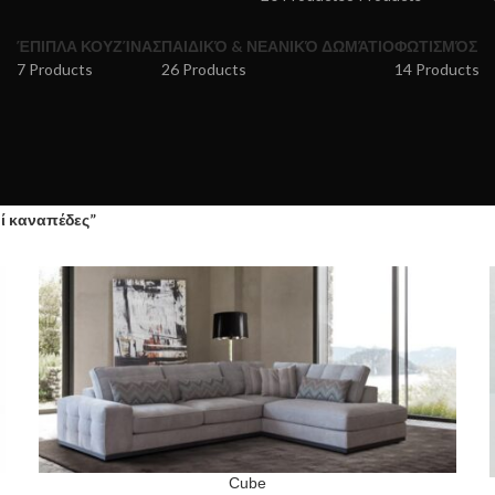
ΈΠΙΠΛΑ ΚΟΥΖΊΝΑΣ
ΠΑΙΔΙΚΌ & ΝΕΑΝΙΚΌ ΔΩΜΆΤΙΟ
ΦΩΤΙΣΜΌΣ
7 Products
26 Products
14 Products
ί καναπέδες”
Cube
READ MORE