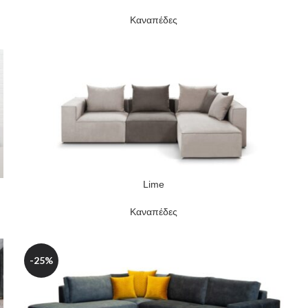
Καναπέδες
Lime
READ MORE
Καναπέδες
-25%