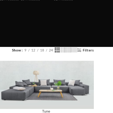
Show
9
12
18
24
Filters
Tune
READ MORE