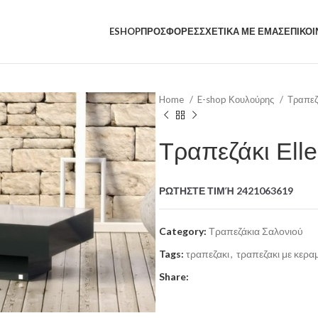
ESHOP
ΠΡΟΣΦΟΡΕΣ
ΣΧΕΤΙΚΑ ΜΕ ΕΜΑΣ
ΕΠΙΚΟΙ
Home
E-shop Κουλούρης
Τραπεζ
Τραπεζάκι Elle
ΡΩΤΗΣΤΕ ΤΙΜΉ 2421063619
Category:
Τραπεζάκια Σαλονιού
Tags:
τραπεζακι
,
τραπεζακι με κερα
Share: