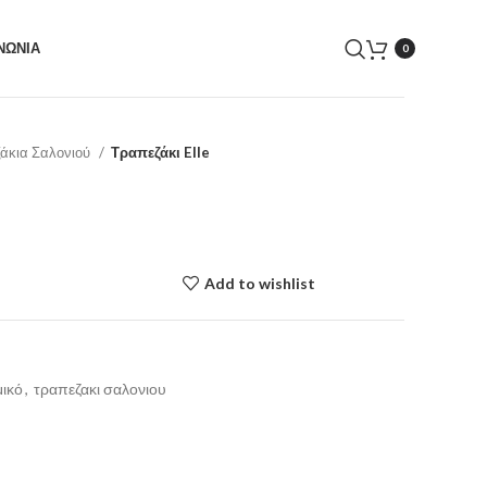
ΝΩΝΙΑ
0
άκια Σαλονιού
Τραπεζάκι Elle
Add to wishlist
μικό
,
τραπεζακι σαλονιου