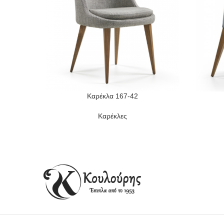
Καρέκλα 167-42
READ MORE
READ M
Καρέκλες