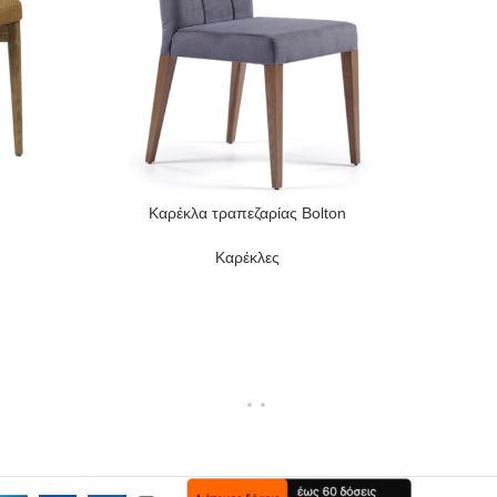
Καρέκλα τραπεζαρίας Bolton
Κα
READ MORE
READ MO
Καρέκλες