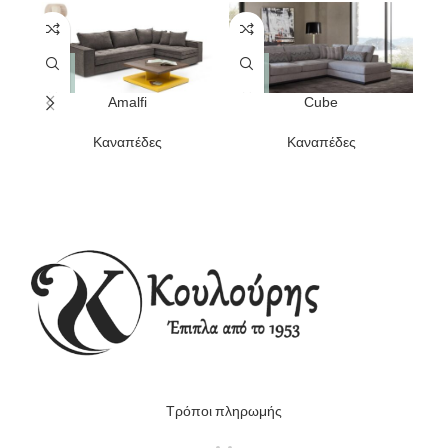
Amalfi
Cube
Γων
Καναπέδες
Καναπέδες
Τρόποι πληρωμής