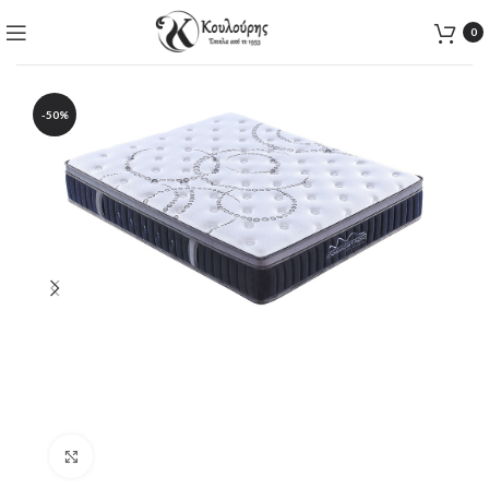
0
-50%
Click to enlarge