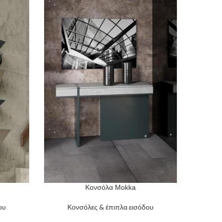
Κονσόλα Mokka
READ MORE
READ MO
ου
Κονσόλες & έπιπλα εισόδου
Κο