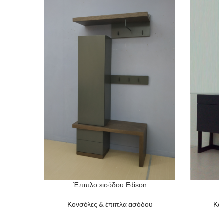
Έπιπλο εισόδου Edison
READ MORE
READ M
Κονσόλες & έπιπλα εισόδου
Κ