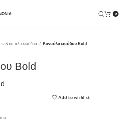
ΝΩΝΙΑ
0
ες & έπιπλα εισόδου
Κονσόλα εισόδου Bold
ου Bold
ld
Add to wishlist
δου