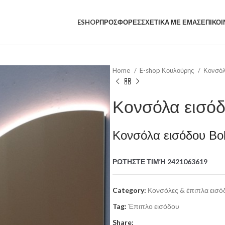
ESHOP
ΠΡΟΣΦΟΡΕΣ
ΣΧΕΤΙΚΑ ΜΕ ΕΜΑΣ
ΕΠΙΚΟΙ
Home
E-shop Κουλούρης
Κονσόλ
Κονσόλα εισόδ
Κονσόλα εισόδου Bo
ΡΩΤΗΣΤΕ ΤΙΜΉ 2421063619
Category:
Κονσόλες & έπιπλα εισό
Tag:
Έπιπλο εισόδου
Share: